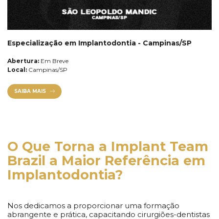
Especialização em Implantodontia - Campinas/SP
Aprimore suas habilidades com a
Abertura:
Em Breve
Local:
Campinas/SP
elite da
IMPLANTODONTIA
SAIBA MAIS
DO BRASIL
NOSSOS CURSOS
ENTRE EM CONTATO
O Que Torna a Implant Team
Brazil a Maior Referência em
Implantodontia?
Nos dedicamos a proporcionar uma formação
abrangente e prática, capacitando cirurgiões-dentistas